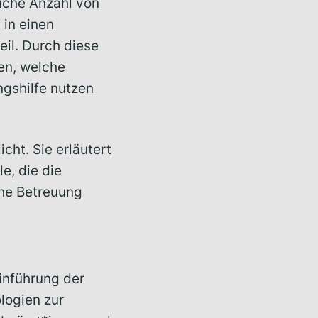
iche Anzahl von
 in einen
eil. Durch diese
nen, welche
ngshilfe nutzen
cht. Sie erläutert
e, die die
che Betreuung
inführung der
logien zur