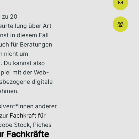
 zu 20
urteilung über Art
st in diesem Fall
auch für Beratungen
h nicht um
. Du kannst also
piel mit der Web-
ssbezogene digitale
nehmen.
olvent*innen anderer
 zur
Fachkraft für
Adobe Stock, Piches
ür Fachkräfte