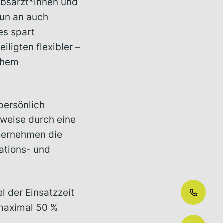
ebsärzt*innen und
nun an auch
es spart
ligten flexibler –
ohem
persönlich
weise durch eine
ternehmen die
ations- und
el der Einsatzzeit
 maximal 50 %