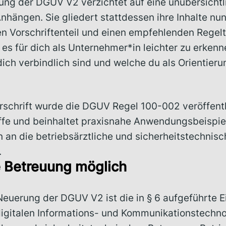
ung der DGUV V2 verzichtet auf eine unübersichtl
hängen. Sie gliedert stattdessen ihre Inhalte nun
n Vorschriftenteil und einen empfehlenden Regelt
es für dich als Unternehmer*in leichter zu erken
ich verbindlich sind und welche du als Orientieru
orschrift wurde die DGUV Regel 100-002 veröffentli
iffe und beinhaltet praxisnahe Anwendungsbeispiel
 an die betriebsärztliche und sicherheitstechnis
.
le Betreuung möglich
Neuerung der DGUV V2 ist die in § 6 aufgeführte E
igitalen Informations- und Kommunikationstechno