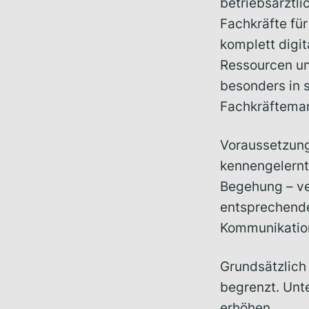
betriebsärztl
Fachkräfte fü
komplett digit
Ressourcen und
besonders in 
Fachkräftema
Voraussetzung 
kennengelernt
Begehung – ve
entsprechende
Kommunikation
Grundsätzlich 
begrenzt. Unt
erhöhen.