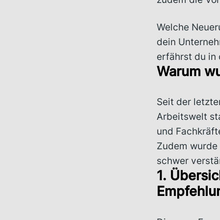
Welche Neuer
dein Unterneh
erfährst du in
Warum wur
Seit der letzt
Arbeitswelt s
und Fachkräft
Zudem wurde d
schwer verstän
1. Übersic
Empfehlu