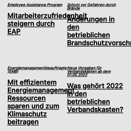
Employee Assistance Program
Schutz vor Gefahren durch
Brände
Mitarbeiterzufriedenheit
Änderungen in
steigern durch
den
EAP
betrieblichen
Brandschutzvorschr
Energiemanagementbeauftragte
Neue Vorgaben für
(EMB)
Verbandskästen ab dem
01.05.2022
Mit effizientem
Was gehört 2022
Energiemanagement
in den
Ressourcen
betrieblichen
sparen und zum
Verbandskasten?
Klimaschutz
beitragen