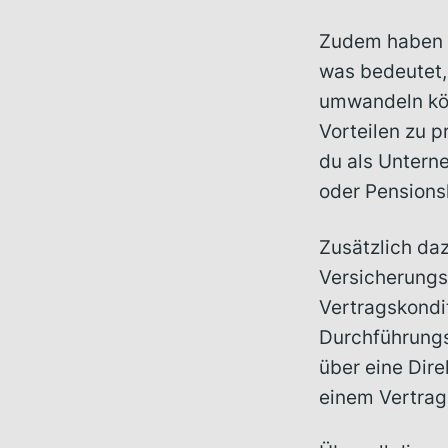
Zudem haben 
was bedeutet, 
umwandeln kön
Vorteilen zu p
du als Untern
oder Pensionsk
Zusätzlich daz
Versicherungs
Vertragskondit
Durchführungs
über eine Dir
einem Vertrag