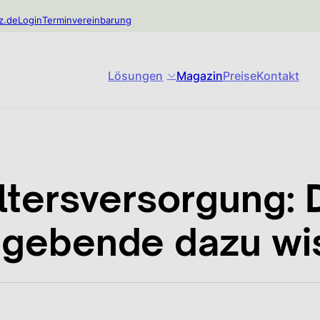
z.de
Login
Terminvereinbarung
Lösungen
Magazin
Preise
Kontakt
Altersversorgung: 
tgebende dazu wi