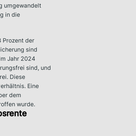
ung umgewandelt
g in die
8 Prozent der
icherung sind
 Im Jahr 2024
rungsfrei sind, und
rei. Diese
rhältnis. Eine
über dem
roffen wurde.
bsrente