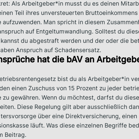
ret: Als Arbeitgeber*in musst du es deinen Mitarb
einen Teil ihres unversteuerten Bruttoeinkommens 
ge aufzuwenden. Man spricht in diesem Zusammen
nspruch auf Entgeltumwandlung. Solltest du dieser
annst du abgestraft werden und der oder die be
haben Anspruch auf Schadensersatz.
sprüche hat die bAV an Arbeitgeb
riebsrentengesetz bist du als Arbeitgeber*in ver
en einen Zuschuss von 15 Prozent zu jeder betri
e zu gewähren. Wenn du möchtest, darfst du dies
iten. Diese Regelung gilt aber ausschließlich da
ltersvorsorge über eine Direktversicherung, eine
ionskasse läuft. Was diese einzelnen Begriffe bed
m Beitrag.