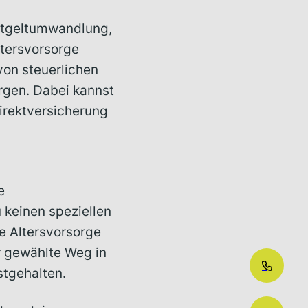
ntgeltumwandlung,
ltersvorsorge
von steuerlichen
orgen. Dabei kannst
irektversicherung
e
 keinen speziellen
e Altersvorsorge
r gewählte Weg in
stgehalten.