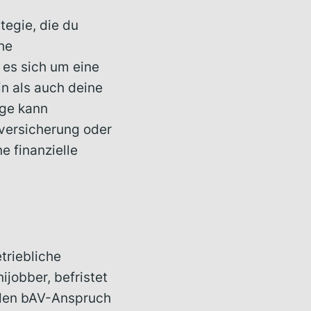
tegie, die du
he
es sich um eine
n als auch deine
rge kann
versicherung oder
e finanzielle
triebliche
nijobber, befristet
 den bAV-Anspruch