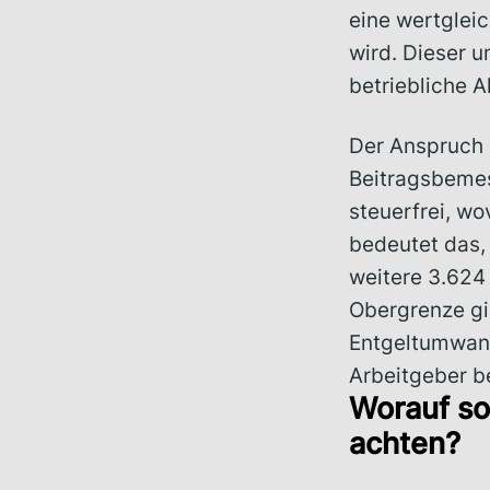
eine wertglei
wird. Dieser u
betriebliche A
Der Anspruch 
Beitragsbemes
steuerfrei, wo
bedeutet das, 
weitere 3.624 
Obergrenze gil
Entgeltumwand
Arbeitgeber b
Worauf so
achten?