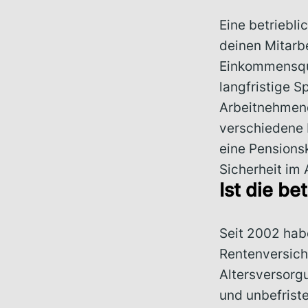
Eine betriebli
deinen Mitarb
Einkommensque
langfristige 
Arbeitnehmend
verschiedene 
eine Pensionsk
Sicherheit im 
Ist die be
Seit 2002 hab
Rentenversiche
Altersversorgu
und unbefrist