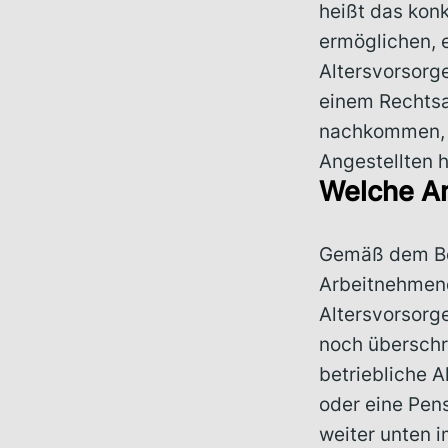
heißt das konk
ermöglichen, 
Altersvorsor
einem Rechtsa
nachkommen, k
Angestellten 
Welche An
Gemäß dem Bet
Arbeitnehmend
Altersvorsorg
noch überschre
betriebliche A
oder eine Pens
weiter unten i