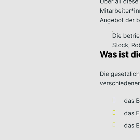
Über all dies
Mitarbeiter*in
Angebot der be
Die betri
Stock, Ro
Was ist d
Die gesetzlich
verschiedenen
das B
das E
das 