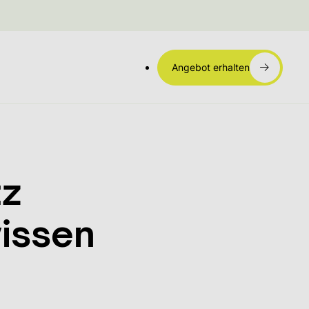
Angebot erhalten
tz
issen