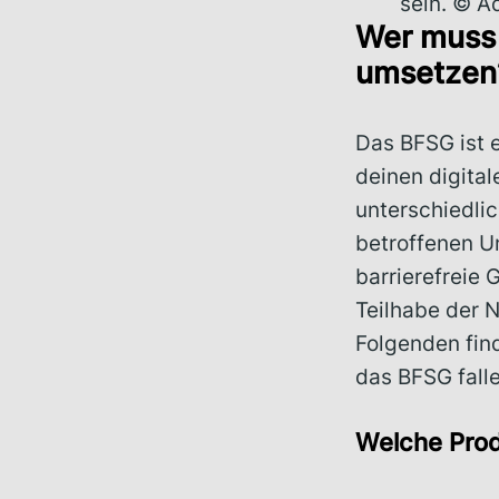
sein. © A
Wer muss 
umsetze
Das BFSG ist 
deinen digital
unterschiedli
betroffenen U
barrierefreie
Teilhabe der 
Folgenden fin
das BFSG falle
Welche Prod