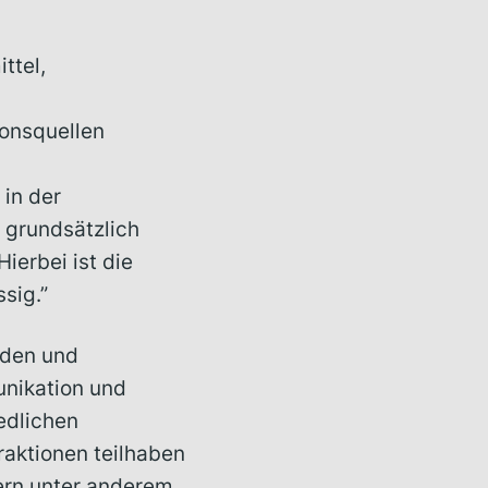
ttel,
ionsquellen
in der
 grundsätzlich
ierbei ist die
sig.”
uden und
nikation und
edlichen
raktionen teilhaben
ern unter anderem