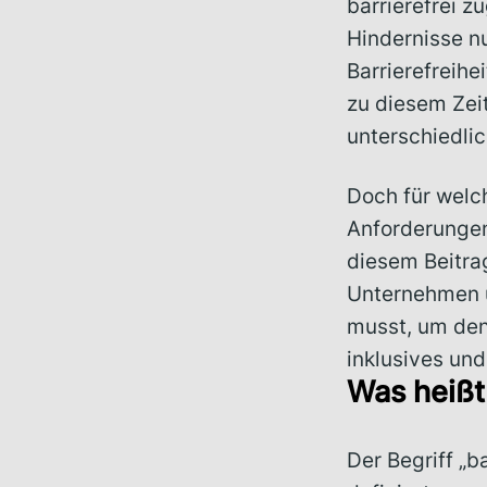
barrierefrei z
Hindernisse n
Barrierefreihe
zu diesem Zei
unterschiedlic
Doch für welc
Anforderungen
diesem Beitrag
Unternehmen u
musst, um den
inklusives und
Was heißt 
Der Begriff „b