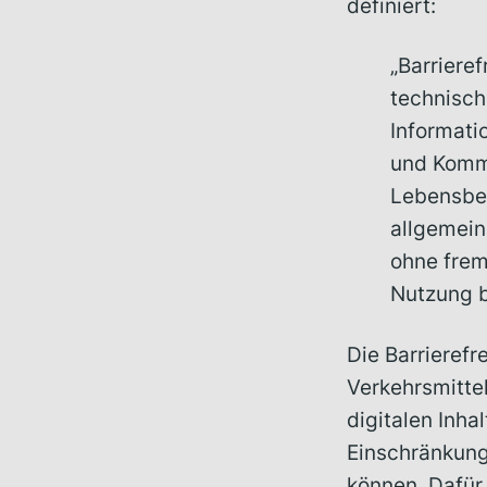
definiert:
„Barriere
technisc
Informati
und Kommu
Lebensber
allgemein
ohne frem
Nutzung b
Die Barrieref
Verkehrsmitte
digitalen Inha
Einschränkung
können. Dafür