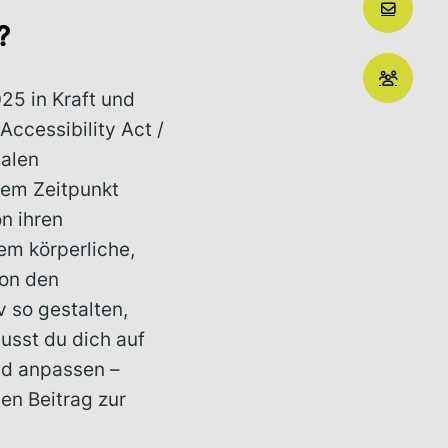
?
25 in Kraft und
Accessibility Act /
talen
sem Zeitpunkt
n ihren
em körperliche,
von den
v so gestalten,
usst du dich auf
nd anpassen –
en Beitrag zur