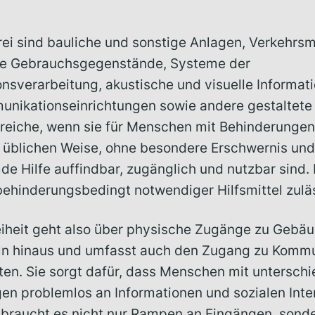
frei sind bauliche und sonstige Anlagen, Verkehrsmi
he Gebrauchsgegenstände, Systeme der
onsverarbeitung, akustische und visuelle Informat
nikationseinrichtungen sowie andere gestaltete
eiche, wenn sie für Menschen mit Behinderungen 
 üblichen Weise, ohne besondere Erschwernis und
de Hilfe auffindbar, zugänglich und nutzbar sind. H
ehinderungsbedingt notwendiger Hilfsmittel zuläs
reiheit geht also über physische Zugänge zu Gebä
ln hinaus und umfasst auch den Zugang zu Kommu
lten. Sie sorgt dafür, dass Menschen mit unterschi
en problemlos an Informationen und sozialen Inte
 braucht es nicht nur Rampen an Eingängen, sond