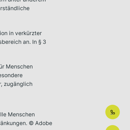
erständliche
ion in verkürzter
ereich an. In § 3
 für Menschen
besondere
r, zugänglich
alle Menschen
chränkungen. © Adobe