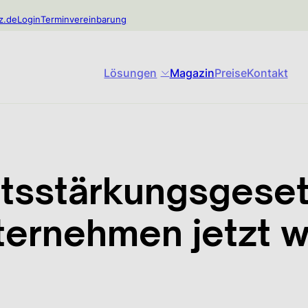
z.de
Login
Terminvereinbarung
Lösungen
Magazin
Preise
Kontakt
eitsstärkungsgese
ernehmen jetzt w