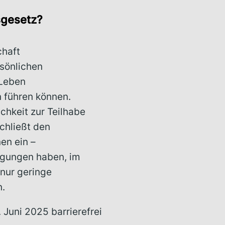
sgesetz?
chaft
sönlichen
 Leben
n führen können.
chkeit zur Teilhabe
chließt den
en ein –
tigungen haben, im
 nur geringe
n.
uni 2025 barrierefrei