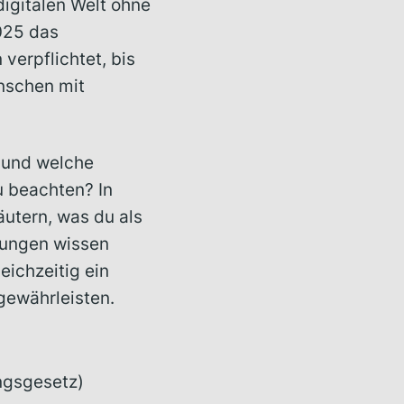
 digitalen Welt ohne
025 das
verpflichtet, bis
enschen mit
 und welche
 beachten? In
äutern, was du als
tungen wissen
ichzeitig ein
 gewährleisten.
ungsgesetz)