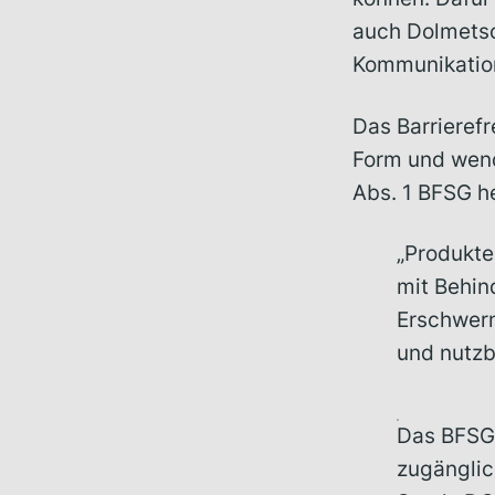
auch Dolmetsch
Kommunikatio
Das Barrierefr
Form und wend
Abs. 1 BFSG he
„Produkte
mit Behin
Erschwern
und nutzb
Das BFSG 
zugänglic